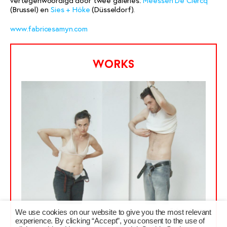
vertegenwoordigd door twee galeries:
Meessen De Clercq
(Brussel) en
Sies + Höke
(Düsseldorf).
www.fabricesamyn.com
works
Fabrice Samyn
We use cookies on our website to give you the most relevant
experience. By clicking “Accept”, you consent to the use of