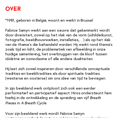
over
°1981, geboren in België, woont en werkt in Brussel
Fabrice Samyn werkt aan een oeuvre dat gekenmerkt wordt
door diversiteit, zowel op het vlak van de vorm (schilderkunst,
fotografie, beeldhouwwerken, installaties,…) als op het vlak
van de thema’s die behandeld worden. Hij werkt rond thema’s
zoals tijd en licht, de problematiek van afbeelding in onze
huidige samenleving, het overbruggen van de kloof tussen
idolatrie en iconoclasme of alle andere dualiteiten.
Hij laat zich zowel inspireren door verschillende conceptuele
tradities en beeldtradities als door spirituele tradities
(westerse en oosterse) om ons idee van tijd te bevragen.
In zijn beeldend werk ontplooit zich ook een eerder
performatief en participatief aspect. Hiros ondersteunt hem
hierbij in de ontwikkeling en de spreiding van vijf
Breath
in
.
Pieces
A Breath Cycle
Voor zijn beeldend werk wordt Fabrice Samyn