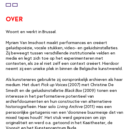
over
Woont en werkt in Brussel.
Myriam Van Imschoot maakt performances en creëert
geluidspoëzie, vocale stukken, video- en geluidsinstallaties.
Zij beweegt tussen verschillende institutionele velden en
media en legt zich toe op het experimenteren met
contexten, als ze al niet zelf een context creëert. Hierdoor
neemt zij een unieke plek in binnen de Belgische kunstwereld.
Als kunstenares gebruikte zij oorspronkelijk archieven als haar
medium. Het duet
(2007) met Christine De
Pick up Voices
Smedt en de geluidsinstallatie
(2009) tonen een
Black Box
interesse in het performatieve potentieel van
archiefdocumenten en hun constructie van alternatieve
historiografieën. Haar solo
(2011) was een
Living Archive
persoonlijke getuigenis van een ‘doorsnee buurmeisje dat van
mixed tapes houdt’. Het stuk werd geprezen om zijn
originaliteit en werd o.a. getoond in het Kaaitheater, de
Vooruit en het Kunstencentrum Buda.