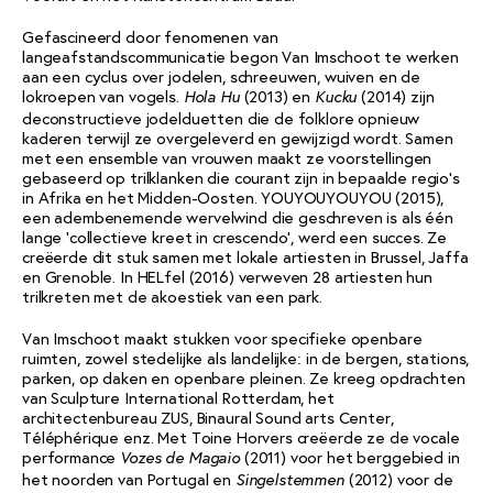
Gefascineerd door fenomenen van
langeafstandscommunicatie begon Van Imschoot te werken
aan een cyclus over jodelen, schreeuwen, wuiven en de
lokroepen van vogels.
(2013) en
(2014) zijn
Hola Hu
Kucku
deconstructieve jodelduetten die de folklore opnieuw
kaderen terwijl ze overgeleverd en gewijzigd wordt. Samen
met een ensemble van vrouwen maakt ze voorstellingen
gebaseerd op trilklanken die courant zijn in bepaalde regio’s
in Afrika en het Midden-Oosten. YOUYOUYOUYOU (2015),
een adembenemende wervelwind die geschreven is als één
lange ‘collectieve kreet in crescendo’, werd een succes. Ze
creëerde dit stuk samen met lokale artiesten in Brussel, Jaffa
en Grenoble. In HELfel (2016) verweven 28 artiesten hun
trilkreten met de akoestiek van een park.
Van Imschoot maakt stukken voor specifieke openbare
ruimten, zowel stedelijke als landelijke: in de bergen, stations,
parken, op daken en openbare pleinen. Ze kreeg opdrachten
van Sculpture International Rotterdam, het
architectenbureau ZUS, Binaural Sound arts Center,
Téléphérique enz. Met Toine Horvers
creëerde ze de
vocale
performance
(2011) voor het berggebied in
Vozes de Magaio
het noorden van Portugal en
(2012) voor de
Singelstemmen