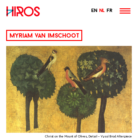
EN
NL
FR
Hiros
Skip
to
myriam van imschoot
content
Christ on the Mount of Olives, Detail – Vyssí Brod Alterpiece