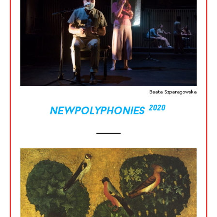
Beata Szparagowska
2020
newpolyphonies