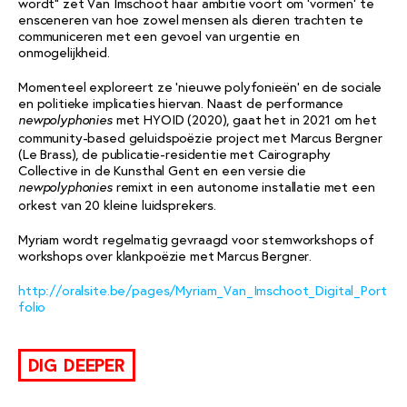
wordt” zet Van Imschoot haar ambitie voort om ‘vormen’ te
ensceneren van hoe zowel mensen als dieren trachten te
communiceren met een gevoel van urgentie en
onmogelijkheid.
Momenteel exploreert ze ‘nieuwe polyfonieën’ en de sociale
en politieke implicaties hiervan. Naast de performance
met HYOID (2020), gaat het in 2021 om het
newpolyphonies
community-based geluidspoëzie project met Marcus Bergner
(Le Brass), de publicatie-residentie met Cairography
Collective in de Kunsthal Gent en een versie die
remixt in een autonome installatie met een
newpolyphonies
orkest van 20 kleine luidsprekers.
Myriam wordt regelmatig gevraagd voor stemworkshops of
workshops over klankpoëzie met Marcus Bergner.
http://oralsite.be/pages/Myriam_Van_Imschoot_Digital_Port
folio
dig deeper