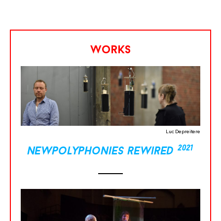
works
Luc Depreitere
2021
newpolyphonies rewired