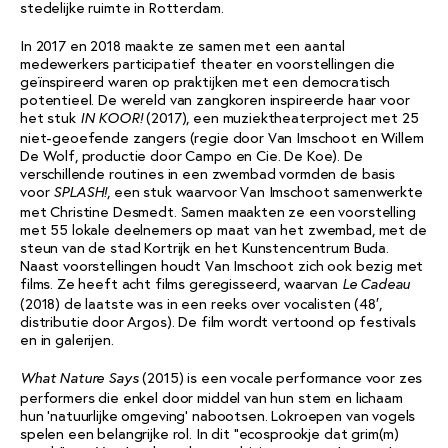
stedelijke ruimte in Rotterdam.
In 2017 en 2018 maakte ze samen met een aantal
medewerkers participatief theater en voorstellingen die
geïnspireerd waren op praktijken met een democratisch
potentieel. De wereld van zangkoren inspireerde haar voor
het stuk
(2017), een muziektheaterproject met 25
IN KOOR!
niet-geoefende zangers (regie door Van Imschoot en Willem
De Wolf, productie door Campo en Cie. De Koe). De
verschillende routines in een zwembad vormden de basis
voor
, een stuk waarvoor Van Imschoot samenwerkte
SPLASH!
met Christine Desmedt. Samen maakten ze een voorstelling
met 55 lokale deelnemers op maat van het zwembad, met de
steun van de stad Kortrijk en het Kunstencentrum Buda.
Naast voorstellingen houdt Van Imschoot zich ook bezig met
films. Ze heeft acht films geregisseerd, waarvan
Le Cadeau
(2018) de laatste was in een reeks over vocalisten (48′,
distributie door Argos). De film wordt vertoond op festivals
en in galerijen.
(2015) is een vocale performance voor zes
What Nature Says
performers die enkel door middel van hun stem en lichaam
hun ‘natuurlijke omgeving’ nabootsen. Lokroepen van vogels
spelen een belangrijke rol. In dit “ecosprookje dat grim(m)